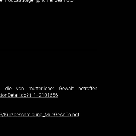
ser Podcastfolge. @richfelidea Foto:
, die von mütterlicher Gewalt betroffen
utionDetail.do?it_1=2101656
US/Kurzbeschreibung_MueGeAnTo.pdf