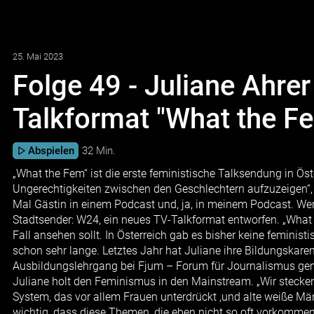
25. Mai 2023
Folge 49 - Juliane Ahrer
Talkformat "What the F
Abspielen
32 Min.
„What the Fem“ ist die erste feministische Talksendung in Ös
Ungerechtigkeiten zwischen den Geschlechtern aufzuzeigen“, er
Mal Gästin in einem Podcast und, ja, in meinem Podcast. Wer 
Stadtsender: W24, ein neues TV-Talkformat entworfen. „What t
Fall ansehen sollt. In Österreich gab es bisher keine feminis
schon sehr lange. Letztes Jahr hat Juliane ihre Bildungskar
Ausbildungslehrgang bei Fjum – Forum für Journalismus gemach
Juliane holt den Feminismus in den Mainstream. „Wir stecke
System, das vor allem Frauen unterdrückt ,und alte weiße Män
wichtig, dass diese Themen, die eben nicht so oft vorkomm