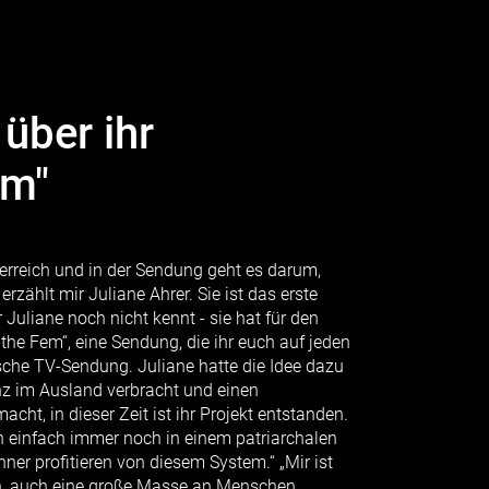
 über ihr
em"
terreich und in der Sendung geht es darum,
zählt mir Juliane Ahrer. Sie ist das erste
Juliane noch nicht kennt - sie hat für den
he Fem“, eine Sendung, die ihr euch auf jeden
tische TV-Sendung. Juliane hatte die Idee dazu
enz im Ausland verbracht und einen
t, in dieser Zeit ist ihr Projekt entstanden.
n einfach immer noch in einem patriarchalen
ner profitieren von diesem System.“ „Mir ist
en, auch eine große Masse an Menschen