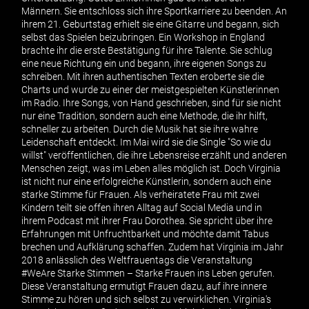
Männern. Sie entschloss sich ihre Sportkarriere zu beenden. An
ihrem 21. Geburtstag erhielt sie eine Gitarre und begann, sich
selbst das Spielen beizubringen. Ein Workshop in England
brachte ihr die erste Bestätigung für ihre Talente. Sie schlug
eine neue Richtung ein und begann, ihre eigenen Songs zu
schreiben. Mit ihren authentischen Texten eroberte sie die
Charts und wurde zu einer der meistgespielten Künstlerinnen
im Radio. Ihre Songs, von Hand geschrieben, sind für sie nicht
nur eine Tradition, sondern auch eine Methode, die ihr hilft,
schneller zu arbeiten. Durch die Musik hat sie ihre wahre
Leidenschaft entdeckt. Im Mai wird sie die Single "So wie du
willst" veröffentlichen, die ihre Lebensreise erzählt und anderen
Menschen zeigt, was im Leben alles möglich ist. Doch Virginia
ist nicht nur eine erfolgreiche Künstlerin, sondern auch eine
starke Stimme für Frauen. Als verheiratete Frau mit zwei
Kindern teilt sie offen ihren Alltag auf Social Media und in
ihrem Podcast mit ihrer Frau Dorothea. Sie spricht über ihre
Erfahrungen mit Unfruchtbarkeit und möchte damit Tabus
brechen und Aufklärung schaffen. Zudem hat Virginia im Jahr
2018 anlässlich des Weltfrauentags die Veranstaltung
#WeAre Starke Stimmen – Starke Frauen ins Leben gerufen.
Diese Veranstaltung ermutigt Frauen dazu, auf ihre innere
Stimme zu hören und sich selbst zu verwirklichen. Virginia's