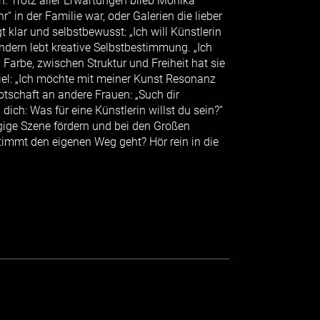
. Trotz aller Erwartungen blieb Monika
r“ in der Familie war, oder Galerien die lieber
gt klar und selbstbewusst: „Ich will Künstlerin
sondern lebt kreative Selbstbestimmung. „Ich
 Farbe, zwischen Struktur und Freiheit hat sie
el: „Ich möchte mit meiner Kunst Resonanz
tschaft an andere Frauen: „Such dir
ich: Was für eine Künstlerin willst du sein?“
gige Szene fördern und bei den Großen
timmt den eigenen Weg geht? Hör rein in die