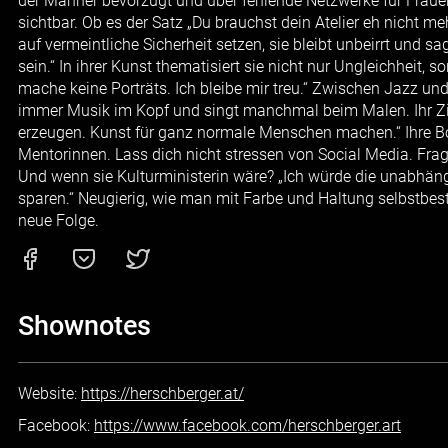
der Männer bevorzugt und über fehlende Netzwerke für Frauen
sichtbar. Ob es der Satz „Du brauchst dein Atelier eh nicht meh
auf vermeintliche Sicherheit setzen, sie bleibt unbeirrt und sa
sein.“ In ihrer Kunst thematisiert sie nicht nur Ungleichheit, 
mache keine Porträts. Ich bleibe mir treu.“ Zwischen Jazz und
immer Musik im Kopf und singt manchmal beim Malen. Ihr Zi
erzeugen. Kunst für ganz normale Menschen machen.“ Ihre Bo
Mentorinnen. Lass dich nicht stressen von Social Media. Frag d
Und wenn sie Kulturministerin wäre? „Ich würde die unabhän
sparen.“ Neugierig, wie man mit Farbe und Haltung selbstbes
neue Folge.
Shownotes
Website:
https://herschberger.at/
Facebook:
https://www.facebook.com/herschberger.art