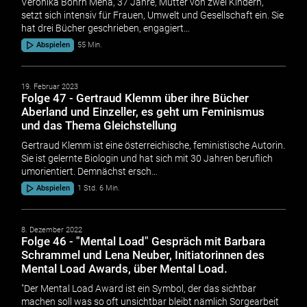
Veronika Bohrn Mena, 37 Jahre, Mutter von zwei Kindern,
setzt sich intensiv für Frauen, Umwelt und Gesellschaft ein. Sie
hat drei Bücher geschrieben, engagiert…
Abspielen
55 Min.
19. Februar 2023
Folge 47 - Gertraud Klemm über ihre Bücher
Aberland und Einzeller, es geht um Feminismus
und das Thema Gleichstellung
Gertraud Klemm ist eine österreichische, feministische Autorin.
Sie ist gelernte Biologin und hat sich mit 30 Jahren beruflich
umorientiert. Demnächst ersch…
Abspielen
1 Std. 6 Min.
8. Dezember 2022
Folge 46 - "Mental Load" Gespräch mit Barbara
Schrammel und Lena Neuber, Initiatorinnen des
Mental Load Awards, über Mental Load.
"Der Mental Load Award ist ein Symbol, der das sichtbar
machen soll was so oft unsichtbar bleibt nämlich Sorgearbeit