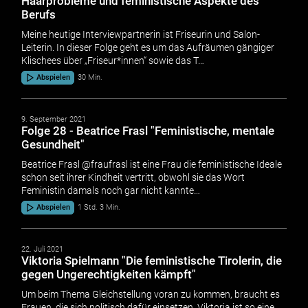
Haarprobleme und feministische Aspekte des
Berufs
Meine heutige Interviewpartnerin ist Friseurin und Salon-
Leiterin. In dieser Folge geht es um das Aufräumen gängiger
Klischees über „Friseur*innen“ sowie das T…
Abspielen
30 Min.
9. September 2021
Folge 28 - Beatrice Frasl "Feministische, mentale
Gesundheit"
Beatrice Frasl @fraufrasl ist eine Frau die feministische Ideale
schon seit ihrer Kindheit vertritt, obwohl sie das Wort
Feministin damals noch gar nicht kannte…
Abspielen
1 Std. 3 Min.
22. Juli 2021
Viktoria Spielmann "Die feministische Tirolerin, die
gegen Ungerechtigkeiten kämpft"
Um beim Thema Gleichstellung voran zu kommen, braucht es
Frauen, die sich politisch dafür einsetzen. Viktoria ist so eine