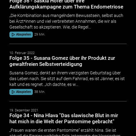
Folge 36 - Saskia Höfer über ihre
Aufklärungskampagne zum Thema Endometriose
„Die Kombination aus mangelndem Bewusstsein, selbst auch
bei Ärzt*innen und viel verbreiteten Annahmen, die wir als
Gesellschaft so akzeptieren. Wie, die Regel…
Abspielen
29 Min.
10. Februar 2022
Folge 35 - Susana Gomez über ihr Produkt zur
gewaltfreien Selbstverteidigung
Susana Gomez, denkt an ihrem vierzigsten Geburtstag über
das Leben nach. Sie sitzt auf dem Fahrrad, es ist Jänner, es ist
kalt und es regnet. „Ich dachte, es w…
Abspielen
38 Min.
19. Dezember 2021
Folge 34 - Nina Hlava "Das slawische Blut in mir
hat mich in die Welt der Pantomime gebracht"
„Frauen waren die ersten Pantomime“ erzählt Nina. Sie ist
aktuell die Einzige weibliche Solo-Interpretin der klassischen