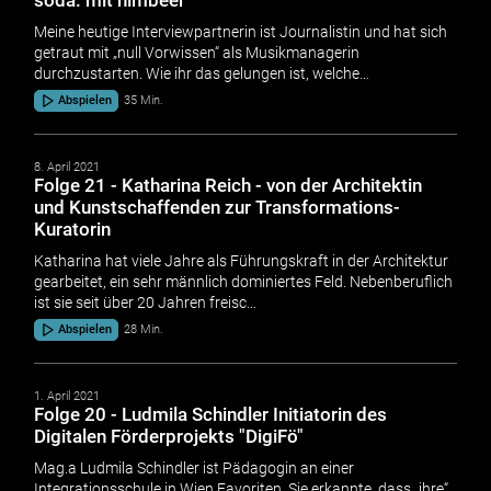
Meine heutige Interviewpartnerin ist Journalistin und hat sich
getraut mit „null Vorwissen“ als Musikmanagerin
durchzustarten. Wie ihr das gelungen ist, welche…
Abspielen
35 Min.
8. April 2021
Folge 21 - Katharina Reich - von der Architektin
und Kunstschaffenden zur Transformations-
Kuratorin
Katharina hat viele Jahre als Führungskraft in der Architektur
gearbeitet, ein sehr männlich dominiertes Feld. Nebenberuflich
ist sie seit über 20 Jahren freisc…
Abspielen
28 Min.
1. April 2021
Folge 20 - Ludmila Schindler Initiatorin des
Digitalen Förderprojekts "DigiFö"
Mag.a Ludmila Schindler ist Pädagogin an einer
Integrationsschule in Wien Favoriten. Sie erkannte, dass „ihre“