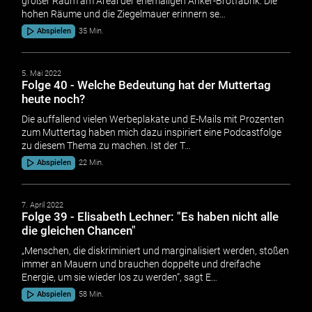
großer Raum am Areal der ehemaligen Anker-Brotfabrik. Die
hohen Räume und die Ziegelmauer erinnern se…
Abspielen
35 Min.
5. Mai 2022
Folge 40 - Welche Bedeutung hat der Muttertag
heute noch?
Die auffallend vielen Werbeplakate und E-Mails mit Prozenten
zum Muttertag haben mich dazu inspiriert eine Podcastfolge
zu diesem Thema zu machen. Ist der T…
Abspielen
22 Min.
7. April 2022
Folge 39 - Elisabeth Lechner: "Es haben nicht alle
die gleichen Chancen"
„Menschen, die diskriminiert und marginalisiert werden, stoßen
immer an Mauern und brauchen doppelte und dreifache
Energie, um sie wieder los zu werden“, sagt E…
Abspielen
58 Min.