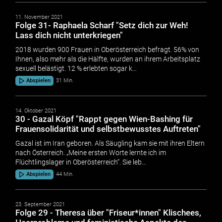
11. November 2021
Folge 31- Raphaela Scharf "Setz dich zur Weh!
Lass dich nicht unterkriegen"
2018 wurden 900 Frauen in Oberösterreich befragt. 56% von
Ihnen, also mehr als die Hälfte, wurden an ihrem Arbeitsplatz
sexuell belästigt. 12 % erlebten sogar k…
Abspielen
31 Min.
14. Oktober 2021
30 - Gazal Köpf "Rappt gegen Wien-Bashing für
Frauensolidarität und selbstbewusstes Auftreten"
Gazal ist im Iran geboren. Als Säugling kam sie mit ihren Eltern
nach Österreich. „Meine ersten Worte lernte ich im
Flüchtlingslager in Oberösterreich“. Sie leb…
Abspielen
44 Min.
23. September 2021
Folge 29 - Theresa über "Friseur*innen" Klischees,